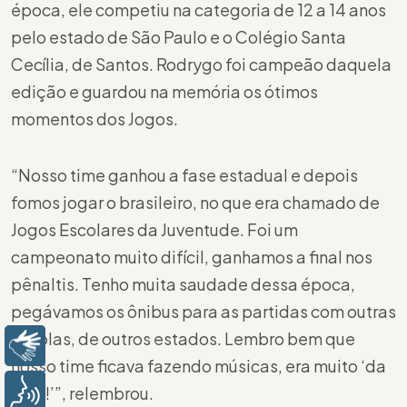
época, ele competiu na categoria de 12 a 14 anos
pelo estado de São Paulo e o Colégio Santa
Cecília, de Santos. Rodrygo foi campeão daquela
edição e guardou na memória os ótimos
momentos dos Jogos.
“Nosso time ganhou a fase estadual e depois
fomos jogar o brasileiro, no que era chamado de
Jogos Escolares da Juventude. Foi um
campeonato muito difícil, ganhamos a final nos
pênaltis. Tenho muita saudade dessa época,
pegávamos os ônibus para as partidas com outras
escolas, de outros estados. Lembro bem que
Libras
nosso time ficava fazendo músicas, era muito ‘da
Voz
hora!’”, relembrou.