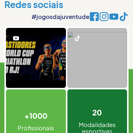
Redes sociais
#jogosdajuventude
20
+1000
Modalidades
Profissionais
esportivas