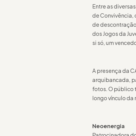
Entre as diversa
de Convivência, 
de descontração 
dos Jogos da Juv
si só, um vencedo
A presença da CA
arquibancada, p
fotos. O público
longo vínculo da 
Neoenergia
Patrocinadora do