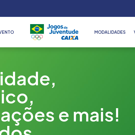
VENTO
MODALIDADES
2022
2023
2024
lidade,
2025
ico,
ações e mais!
 dos