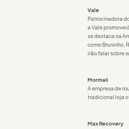
Vale
Patrocinadora do
a Vale promoverá
se destaca na Am
como Bruninho, R
irão falar sobre 
Mormaii
A empresa de rou
tradicional loja 
Max Recovery