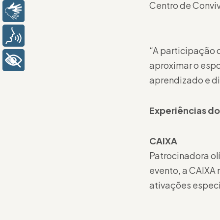
Centro de Conviv
Libras
Voz
“A participação 
+ Acessibilidade
aproximar o esp
aprendizado e di
Experiências do
CAIXA
Patrocinadora ol
evento, a CAIXA 
ativações especi