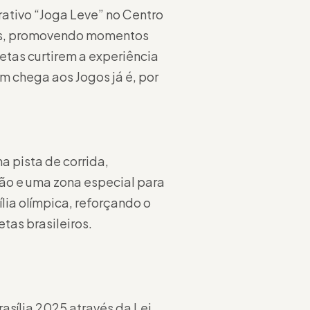
rativo “Joga Leve” no Centro
icas, promovendo momentos
etas curtirem a experiência
m chega aos Jogos já é, por
 pista de corrida,
ão e uma zona especial para
ia olímpica, reforçando o
tas brasileiros.
sília 2025 através da Lei