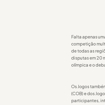
Falta apenas uma
competição multie
de todas as regiõ
disputas em 20 m
olímpica e o deb
Os Jogos também
(COB) e dos Jogo
participantes, i