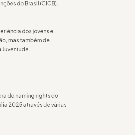
nções do Brasil (CICB).
eriência dos jovens e
ção, mas também de
a Juventude.
ora do naming rights do
lia 2025 através de várias