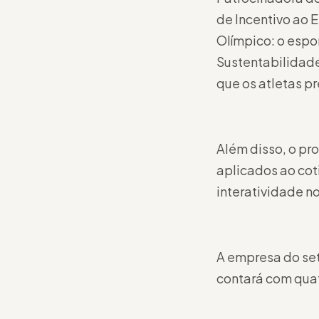
de Incentivo ao 
Olímpico: o espo
Sustentabilidade
que os atletas p
Além disso, o pr
aplicados ao cot
interatividade n
A empresa do set
contará com quat