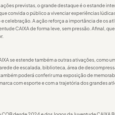
s ações previstas, o grande destaque é o estande inte
que convida o público a vivenciar experiências lúd
e celebração. A ação reforça a importância de os atl
entude CAIXA de forma leve, sem pressão. Afinal, que
r.
IXA se estende também a outras ativações, como uma
arede de escalada, biblioteca, área de descompress
 também poderá conferir uma exposição de memorabíl
marca com esporte e com a trajetória dos grandes atle
 COB desde 2024 e dos Jogos da Juventude CAIXA Bra