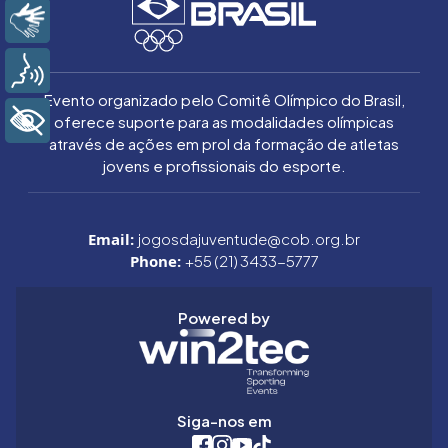
Libras
Voz
Evento organizado pelo Comitê Olímpico do Brasil,
+ Acessibilidade
oferece suporte para as modalidades olímpicas
através de ações em prol da formação de atletas
jovens e profissionais do esporte.
Email:
jogosdajuventude@cob.org.br
Phone:
+55 (21) 3433-5777
Powered by
Siga-nos em