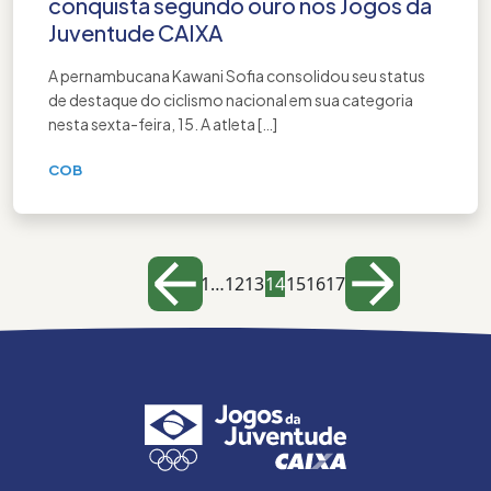
conquista segundo ouro nos Jogos da
Juventude CAIXA
A pernambucana Kawani Sofia consolidou seu status
de destaque do ciclismo nacional em sua categoria
nesta sexta-feira, 15. A atleta […]
COB
Paginação
1
…
12
13
14
15
16
17
de
posts