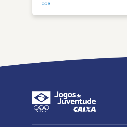
COB
Paginação
de
posts