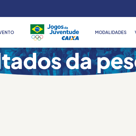
VENTO
MODALIDADES
2022
ltados da pes
2023
2024
2025