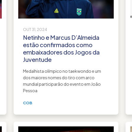
OUT 31, 2024
Netinho e Marcus D’Almeida
estão confirmados como
embaixadores dos Jogos da
Juventude
Medalhista olímpico no taekwondo e um
dos maiores nomes do tiro com arco
mundial participarão do evento em João
Pessoa
COB