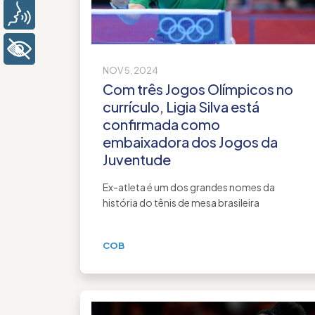
Voz
+ Acessibilidade
NOV 5, 2024
Com três Jogos Olímpicos no
currículo, Ligia Silva está
confirmada como
embaixadora dos Jogos da
Juventude
Ex-atleta é um dos grandes nomes da
história do tênis de mesa brasileira
COB