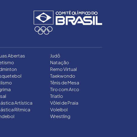
uas Abertas
Judô
letismo
Natação
dminton
Remo Virtual
squetebol
Taekwondo
clismo
Tênis de Mesa
grima
Tiro com Arco
sal
Triatlo
ástica Artística
Vôlei de Praia
ástica Rítmica
Voleibol
ndebol
Wrestling