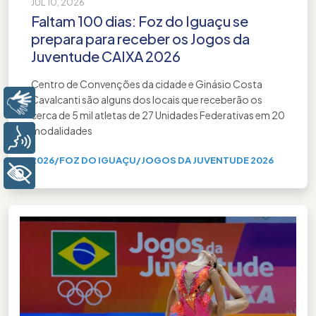
JUL 10, 2026
Faltam 100 dias: Foz do Iguaçu se
prepara para receber os Jogos da
Juventude CAIXA 2026
Centro de Convenções da cidade e Ginásio Costa
Cavalcanti são alguns dos locais que receberão os
Libras
cerca de 5 mil atletas de 27 Unidades Federativas em 20
modalidades
Voz
2026
/
FOZ DO IGUAÇU
/
JOGOS DA JUVENTUDE 2026
+ Acessibilidade