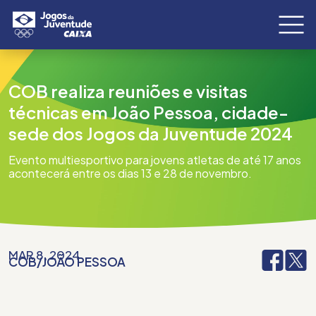
COB realiza reuniões e visitas
técnicas em João Pessoa, cidade-
sede dos Jogos da Juventude 2024
Evento multiesportivo para jovens atletas de até 17 anos
acontecerá entre os dias 13 e 28 de novembro.
MAR 8, 2024
COB
/
JOÃO PESSOA