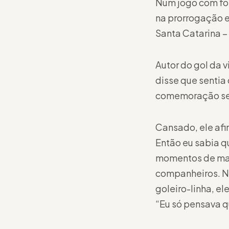
Num jogo com for
na prorrogação e 
Santa Catarina – 
Autor do gol da 
disse que sentia
comemoração se f
Cansado, ele afir
Então eu sabia q
momentos de maio
companheiros. Na
goleiro-linha, el
“Eu só pensava q