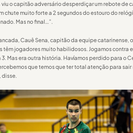
a viu o capitão adversário desperdiçar um rebote de
m chute muito forte a 2 segundos do estouro do relóg
onado. Mas no final…”.
ancada, Cauê Sena, capitão da equipe catarinense, o
es têm jogadores muito habilidosos. Jogamos contra el
 3. Mas era outra história. Havíamos perdido para o
rcebemos que temos que ter total atenção para sair 
 disse.