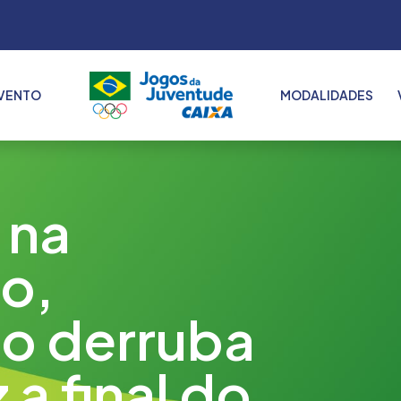
VENTO
MODALIDADES
2022
2023
2024
 na
2025
o,
o derruba
 a final do