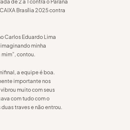
da de 2 a 1 contra o Paraná
 CAIXA Brasília 2025 contra
ano Carlos Eduardo Lima
us imaginando minha
 mim”, contou.
ifinal, a equipe é boa.
mente importante nos
 vibrou muito com seus
nçava com tudo com o
s duas traves e não entrou.