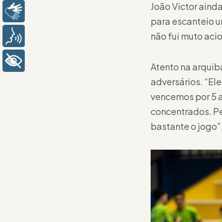
João Victor aind
Libras
para escanteio u
não fui muto aci
Voz
+ Acessibilidade
Atento na arquib
adversários. “El
vencemos por 5 a
concentrados. Pe
bastante o jogo”,