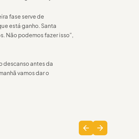
ira fase serve de
que está ganho. Santa
os. Não podemos fazer isso”,
 o descanso antes da
amanhã vamos dar o