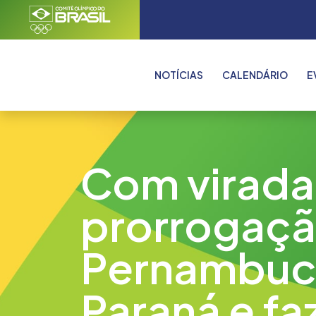
NOTÍCIAS
CALENDÁRIO
E
Com virada
prorrogaçã
Pernambuc
Paraná e faz