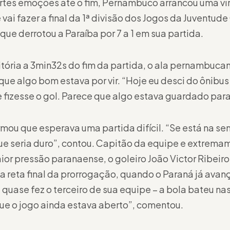
tes emoções até o fim, Pernambuco arrancou uma vira
vai fazer a final da 1ª divisão dos Jogos da Juventude
que derrotou a Paraíba por 7 a 1 em sua partida.
vitória a 3min32s do fim da partida, o ala pernambuc
 que algo bom estava por vir. “Hoje eu desci do ônib
izesse o gol. Parece que algo estava guardado para
mou que esperava uma partida difícil. “Se está na sem
ue seria duro”, contou. Capitão da equipe e extrema
r pressão paranaense, o goleiro João Victor Ribeiro
 reta final da prorrogação, quando o Paraná já ava
e quase fez o terceiro de sua equipe – a bola bateu na
ue o jogo ainda estava aberto”, comentou.