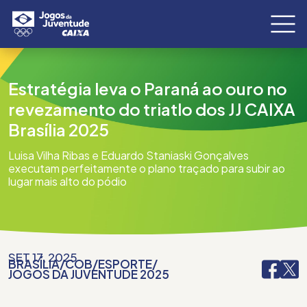
Estratégia leva o Paraná ao ouro no
revezamento do triatlo dos JJ CAIXA
Brasília 2025
Luisa Vilha Ribas e Eduardo Staniaski Gonçalves
executam perfeitamente o plano traçado para subir ao
lugar mais alto do pódio
SET 17, 2025
BRASÍLIA
/
COB
/
ESPORTE
/
JOGOS DA JUVENTUDE 2025