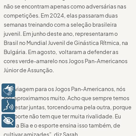
não se encontram apenas como adversárias nas
competições. Em 2024, elas passaram duas
semanas treinando com a seleção brasileira
juvenil. Em junho deste ano, representaram o
Brasil no Mundial Juvenil de Ginástica Rítmica, na
Bulgária. Em agosto, voltaram a defender as
cores verde-amarelo nos Jogos Pan-Americanos
Júnior de Assunção.
“Na viagem para os Jogos Pan-Americanos, nós
Libras
nos aproximamos muito. Acho que sempre temos
Voz
que estar juntas, torcendo uma pela outra, porque
o esporte não tem que ter muita rivalidade. Eu
+ Acessibilidade
amo a Bia e o esporte ensina isso também, de
cultivar amizades”, diz Sarah.