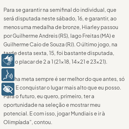
Para se garantir na semifinal do individual, que
será disputada neste sábado, 16, e garantir, ao
menos uma medalha de bronze, Hiarley passou
por Guilherme Andreis (RS), Iago Freitas (MA) e
Guilherme Caio de Souza (RJ). O último jogo, na
tarde desta sexta, 15, foi bastante disputada,
Libras
com o placar de 2 a 1 (21×18, 14×21 e 23×21).
Voz
“Minha meta sempre é ser melhor do que antes, só
isso. E conquistar o lugar mais alto que eu posso.
+ Acessibilidade
Para o futuro, eu quero, primeiro, ter a
oportunidade na seleção e mostrar meu
potencial. E com isso, jogar Mundiais e ir à
Olimpíada”, contou.