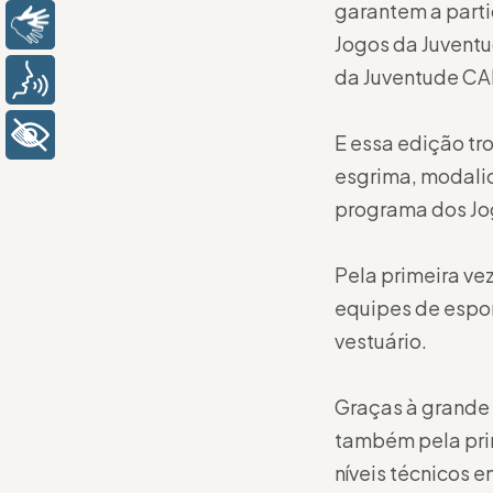
garantem a part
Libras
Jogos da Juventu
da Juventude CA
Voz
+ Acessibilidade
E essa edição tr
esgrima, modalid
programa dos Jog
Pela primeira ve
equipes de espor
vestuário.
Graças à grande 
também pela prim
níveis técnicos 