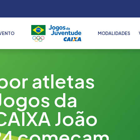
VENTO
MODALIDADES
2022
2023
2024
por atletas
2025
 Jogos da
CAIXA João
24 começam