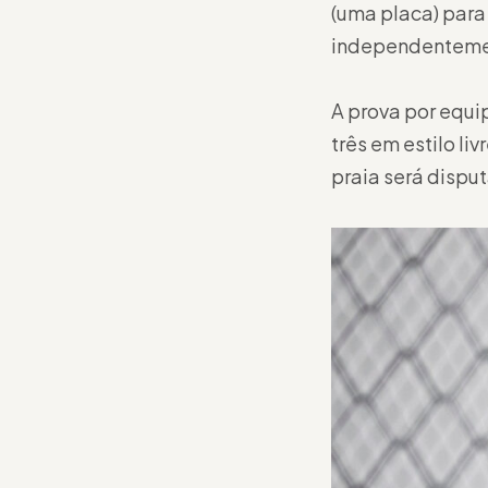
(uma placa) para
independentemen
A prova por equi
três em estilo li
praia será dispu