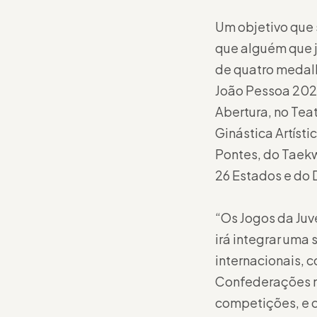
Um objetivo que 
que alguém que já
de quatro medalh
João Pessoa 2024
Abertura, no Tea
Ginástica Artísti
Pontes, do Taekw
26 Estados e do D
“Os Jogos da Juv
irá integrar uma
internacionais, 
Confederações n
competições, e 