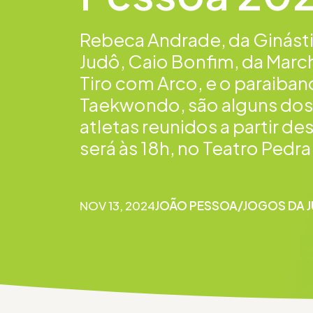
Rebeca Andrade, da Ginástic
Judô, Caio Bonfim, da March
Tiro com Arco, e o paraiba
Taekwondo, são alguns dos
atletas reunidos a partir d
será às 18h, no Teatro Pedr
NOV 13, 2024
JOÃO PESSOA
/
JOGOS DA 