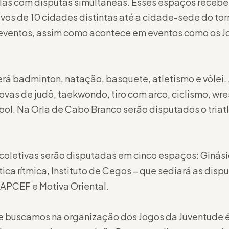
las com disputas simultâneas. Esses espaços recebe
vos de 10 cidades distintas até a cidade-sede do torn
eventos, assim como acontece em eventos como os J
terá badminton, natação, basquete, atletismo e vôlei
vas de judô, taekwondo, tiro com arco, ciclismo, wrest
l. Na Orla de Cabo Branco serão disputados o triatlo,
coletivas serão disputadas em cinco espaços: Giná
ica rítmica, Instituto de Cegos – que sediará as disp
APCEF e Motiva Oriental.
e buscamos na organização dos Jogos da Juventude é