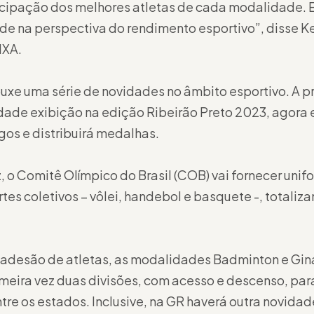
icipação dos melhores atletas de cada modalidade. 
de na perspectiva do rendimento esportivo”, disse Ken
IXA.
ouxe uma série de novidades no âmbito esportivo. A pr
ade exibição na edição Ribeirão Preto 2023, agora e
os e distribuirá medalhas.
z, o Comitê Olímpico do Brasil (COB) vai fornecer uni
tes coletivos – vôlei, handebol e basquete -, totaliz
adesão de atletas, as modalidades Badminton e Giná
eira vez duas divisões, com acesso e descenso, para 
entre os estados. Inclusive, na GR haverá outra novid