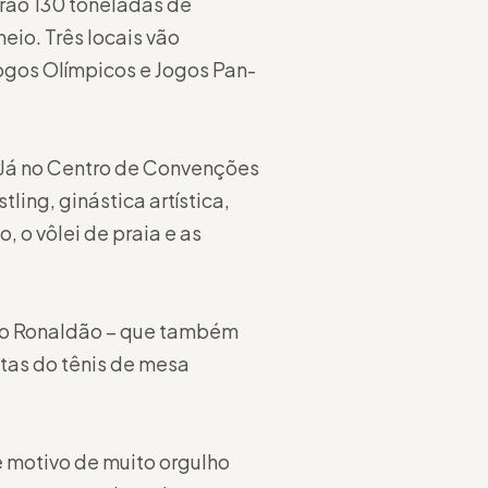
rão 130 toneladas de
eio. Três locais vão
ogos Olímpicos e Jogos Pan-
. Já no Centro de Convenções
ling, ginástica artística,
 o vôlei de praia e as
sio Ronaldão – que também
utas do tênis de mesa
 motivo de muito orgulho