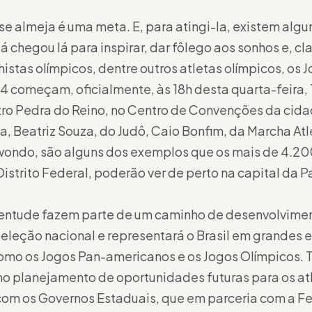
se almeja é uma meta. E, para atingi-la, existem alg
 chegou lá para inspirar, dar fôlego aos sonhos e, cl
istas olímpicos, dentre outros atletas olímpicos, os
 começam, oficialmente, às 18h desta quarta-feira, 
tro Pedra do Reino, no Centro de Convenções da cid
ca, Beatriz Souza, do Judô, Caio Bonfim, da Marcha At
ondo, são alguns dos exemplos que os mais de 4.200 
istrito Federal, poderão ver de perto na capital da P
entude fazem parte de um caminho de desenvolvimen
 seleção nacional e representará o Brasil em grandes 
como os Jogos Pan-americanos e os Jogos Olímpicos.
o planejamento de oportunidades futuras para os at
com os Governos Estaduais, que em parceria com a F