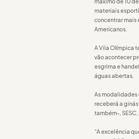
máximo de 10 de
materiais esporti
concentrar mais 
Americanos.
A Vila Olímpica 
vão acontecer pro
esgrima e handebo
águas abertas.
As modalidades 
receberá a ginást
também-, SESC, 
“A excelência qu