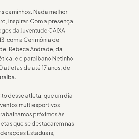
uns caminhos. Nada melhor
aro, inspirar. Com a presença
 Jogos da Juventude CAIXA
13, com a Cerimônia de
ade. Rebeca Andrade, da
lética, e o paraibano Netinho
atletas de até 17 anos, de
araíba.
to desse atleta, que um dia
eventos multiesportivos
 Trabalhamos próximos às
letas que se destacarem nas
ederações Estaduais,