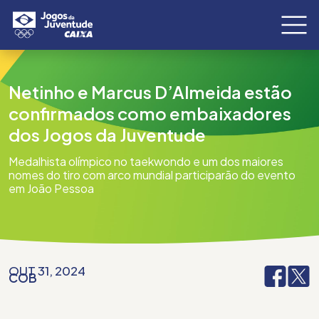
Netinho e Marcus D’Almeida estão
confirmados como embaixadores
dos Jogos da Juventude
Medalhista olímpico no taekwondo e um dos maiores
nomes do tiro com arco mundial participarão do evento
em João Pessoa
OUT 31, 2024
COB